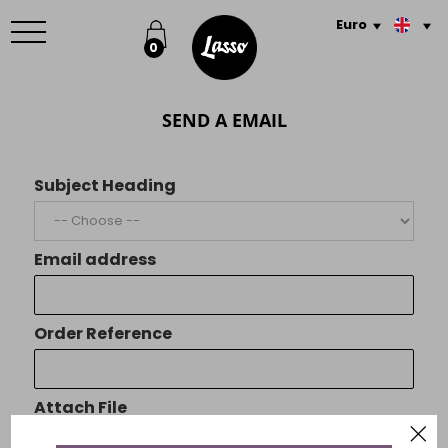
SHOP
Menu
Euro
ABOUT US
0
CONTACT
SIGN IN
ORDER TRACKING
ducts
SEND A EMAIL
0,00 €
Subject Heading
CHECK OUT
Email address
Order Reference
Attach File