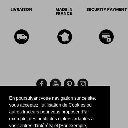
LIVRAISON
MADE IN
SECURITY PAYMENT
FRANCE
En poursuivant votre navigation sur ce site,
SECURED PAYMENTS
vous acceptez l’utilisation de Cookies ou
autres traceurs pour vous proposer [Par
-
-
-
exemple, des publicités ciblées adaptés à
Legal Notice
Return
Size
vos centres d’intérêts] et [Par exemple,
Order tracking