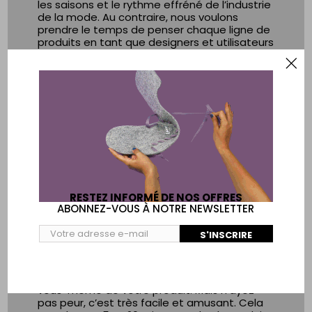
les saisons et le rythme effréné de l’industrie
de la mode. Au contraire, nous voulons
prendre le temps de penser chaque ligne de
produits en tant que designers et utilisateurs
de nos produits.
Nous faisons moins de marges que le reste
de l’industrie de la mode : il s’agit pour nous
d’une forme de respect vis-à-vis de nos
distributeurs et de nos clients.
Les accessoires Lasso sont faits afin que
vous puissiez en profiter le plus longtemps
possible. Pour allonger un peu leurs durées de
vie, nous pouvons remplacer certaines
pièces de nos produits si vous en avez
RESTEZ INFORMÉ DE NOS OFFRES
besoin.
ABONNEZ-VOUS À NOTRE NEWSLETTER
AVEC VOUS
S'INSCRIRE
Vous faites partie de notre projet ! Tous nos
produits sont livrés à plat, prêt à être
assemblés. Vous terminez le processus
vous-même de votre produit. Mais n’ayez
pas peur, c’est très facile et amusant. Cela