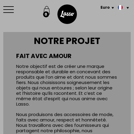
PRODUITS
Menu
Euro
À PROPOS
0
CONTACT
CONNEXION / INSCRIPTION
SUIVIE DE COMMANDE
roduit
NOTRE PROJET
0,00 €
FAIT AVEC AMOUR
Notre objectif est de créer une marque
responsable et durable en concevant des
COMMANDER
produits que l’on aime et dont nous sommes
fiers. Nous choisissons soigneusement les
objets qui nous entoures ; selon leur origine
et l’histoire qu’ils racontent. Et c’est ce
même état d’esprit qui nous anime avec
Lasso.
Nous produisons des accessoires de mode,
faits avec amour, respect et honnêteté.
Nous travaillons avec des fournisseurs qui
partagent notre philosophie, nous