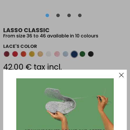
•
•
•
•
•
•
•
•
LASSO CLASSIC
From size 36 to 46 available in 10 colours
LACE'S COLOR
42,00 €
tax incl.
Add an other paire of laces
To be sure of your size print this page:
size chart