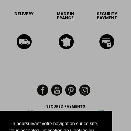
DELIVERY
MADE IN
SECURITY
FRANCE
PAYMENT
SECURED PAYMENTS
En poursuivant votre navigation sur ce site,
-
-
-
Legal Notice
Return
Size
vous acceptez l’utilisation de Cookies ou